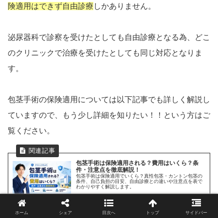
険適用はできず自由診療
しかありません。
泌尿器科で診察を受けたとしても自由診療となる為、どこ
のクリニックで治療を受けたとしても同じ対応となりま
す。
包茎手術の保険適用については以下記事でも詳しく解説し
ていますので、もう少し詳細を知りたい！！という方はご
覧ください。
包茎手術は保険適用される？費用はいくら？条
件・注意点を徹底解説！
包茎手術は保険適用でいくら？真性包茎・カントン包茎の
条件、自己負担の目安、自由診療との違いや注意点を表で
わかりやすく解説します。
2026.08.06
opera-dc.com
ホーム
シェア
目次へ
トップ
サイドバー