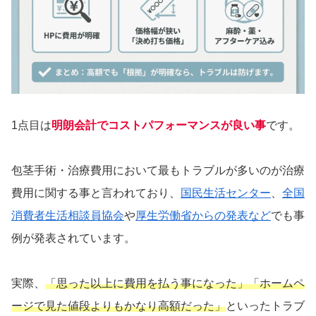
1点目は
明朗会計でコストパフォーマンスが良い事
です。
包茎手術・治療費用において最もトラブルが多いのが治療
費用に関する事と言われており、
国民生活センター
、
全国
消費者生活相談員協会
や
厚生労働省からの発表など
でも事
例が発表されています。
実際、
「思った以上に費用を払う事になった」「ホームペ
ージで見た値段よりもかなり高額だった」
といったトラブ