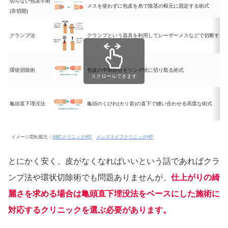
切らない包茎手術
メスを使わずに包皮を糸で陰茎の根元に固定する術式
(非切開)
クランプ法
クランプという器具を利用してレーザーメスなどで切断する
環状切除術
包皮の中間部分をリング状に切り取る術式
スクロールできます
亀頭直下埋没法
亀頭のくびれ(カリ首)の直下で縫い合わせる高度な術式
イメージ図転載元：
ABCクリニックHP
、
メンズライフクリニックHP
とにかく安く、皮がなくなればいいという話であればクラ
ンプ法や環状切除術でも問題ありませんが、
仕上がりの綺
麗さを求める場合は亀頭直下埋没法をベースにした施術に
対応するクリニックを選ぶ必要があります。