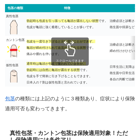
包茎の種類
特徴
治
真性包茎
勃起時も包皮を引っ張っても亀頭が露出しない状態
です。
治療必須と診断され
包皮が亀頭に強く癒着していることが多いです。
衛生面や排尿などで
カントン包茎
包皮を一度引き下げると元に戻すことができず、
治療必須と診断され
亀頭が締め付けられて血流が悪くなる状態
です。
締め付けがひどい場
痛みや腫れを伴います。
スクロールできます
通常時は亀頭が包皮で覆われていますが、
仮性包茎
日常生活に支障はな
勃起時には自然に亀頭が露出する状態
です。
衛生面や日常生活に
包皮を手で簡単に引き下げることもできます。
各自の判断で治療を
日本人の７割は仮性包茎と言われています。
包茎
の種類には上記のように３種類あり、症状により保険
適用可否も変わってきます。
真性包茎・カントン包茎は保険適用対象！ただ