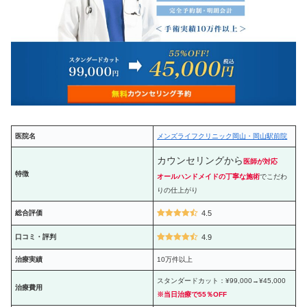
医院名
メンズライフクリニック岡山・岡山駅前院
カウンセリングから
医師が対応
特徴
オールハンドメイドの丁寧な施術
でこだわ
りの仕上がり
総合評価
4.5
口コミ・評判
4.9
治療実績
10万件以上
スタンダードカット：¥99,000→¥45,000
治療費用
※当日治療で55％OFF