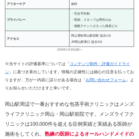
アフターケア
無料
・完全予約制
プライバシー
・医師、スタッフは男性のみ
・複数テナントが入った雑居ビル
岡山電軌岡山駅前駅 徒歩1分
アクセス
JR岡山駅東口 徒歩3分
2026年1月30日調べ
※当サイトの評価基準については「
コンテンツ制作・評価ガイドライ
ン
」に基づき算出しています。情報の正確性には細心の注意を払ってお
りますが、万が一内容に誤りがある場合は「
お問い合わせフォーム
」よ
りお知らせいただけますと幸いです。
岡山駅周辺で一番おすすめな包茎手術クリニックはメンズ
ライフクリニック岡山・岡山駅前院です。メンズライフク
リニックは100,000件を超える症例実績と実績ある医師が
施術をしてくれ、
熟練の医師によるオールハンドメイドの