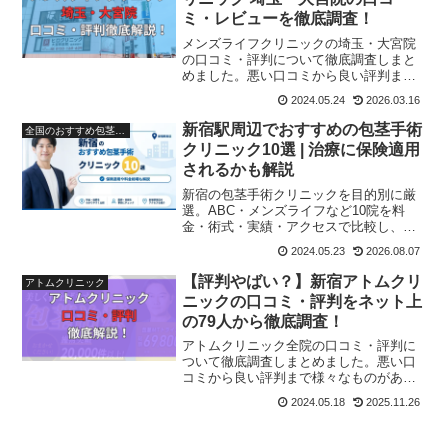
ミ・レビューを徹底調査！
メンズライフクリニックの埼玉・大宮院
の口コミ・評判について徹底調査しまと
めました。悪い口コミから良い評判まで
様々なものがありましたのでメンズライ
2024.05.24
2026.03.16
フクリニック埼玉・大宮院に通うか迷っ
ている人は参考にしてみてくださいね。
新宿駅周辺でおすすめの包茎手術
全国のおすすめ包茎手術クリニック
クリニック10選 | 治療に保険適用
されるかも解説
新宿の包茎手術クリニックを目的別に厳
選。ABC・メンズライフなど10院を料
金・術式・実績・アクセスで比較し、選
び方5つのポイントや保険適用の可否、費
2024.05.23
2026.08.07
用相場までわかりやすく解説。自分に合
う相談先が見つかります。
【評判やばい？】新宿アトムクリ
アトムクリニック
ニックの口コミ・評判をネット上
の79人から徹底調査！
アトムクリニック全院の口コミ・評判に
ついて徹底調査しまとめました。悪い口
コミから良い評判まで様々なものがあり
ましたのでアトムクリニックに通うか迷
2024.05.18
2025.11.26
っている人は参考にしてみてください
ね。