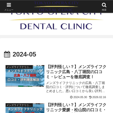
メニュー
検索
2024-05
【評判怪しい？】メンズライフク
メンズライフクリニック
リニック広島・八丁堀院の口コ
ミ・レビューを徹底調査！
メンズライフクリニックの広島・八丁堀
院の口コミ・評判について徹底調査しま
とめました。悪い口コミから良い評判ま
で様々なものがありましたのでメンズラ
2024.05.30
2026.02.16
イフクリニック広島・八丁堀院に通うか
迷っている人は参考にしてみてください
【評判怪しい？】メンズライフク
メンズライフクリニック
ね。
リニック愛媛・松山院の口コミ・