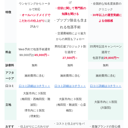
げ
ウンセリングからトータ
・全国的な知名度抜群の
・症状に関して専門医の
ルで対応
クリニック
特徴
知識を聞ける
・
オールハンドメイドで
・
30年以上の運営実績に
ブツブツ除去も含ま
・
こだわりの仕上がり
に定
よる信頼感
評あり
れる包茎手術
・交通費補助により遠方
からの来院もフォロー
男性応援プロジェクト割
35周年記念キャンペーン
Web予約で包茎手術通常
料金
引適用で
適用で
99,000円が
45,000円～
27,500円～
包茎手術
29,800円〜
診察料
無料
無料
無料
アフタ
施術費用に含む
施術費用に含む
施術費用に含む
ーケア
口コミ
口コミ詳細はコチラ＞＞
口コミ詳細はコチラ＞＞
口コミ詳細はコチラ＞＞
大阪市内に３医院
（梅田院・西梅田院・難
大阪市内に３医院
大阪市内に１医院
立地
波院）
（梅田院・難波院・心斎
(大阪院)
堺市内に１医院
橋院）
（堺東院）
・コストと仕上がりをバ
おすす
・仕上がりにこだわりが
・老舗ブランドの安心感