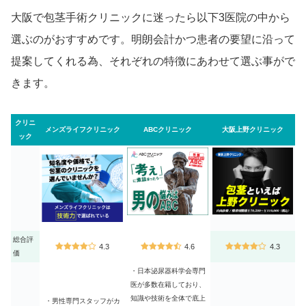
大阪で包茎手術クリニックに迷ったら以下3医院の中から
選ぶのがおすすめです。明朗会計かつ患者の要望に沿って
提案してくれる為、それぞれの特徴にあわせて選ぶ事がで
きます。
クリニ
メンズライフクリニック
ABCクリニック
大阪上野クリニック
ック
総合評
4.3
4.6
4.3
価
・日本泌尿器科学会専門
医が多数在籍しており、
知識や技術を全体で底上
・男性専門スタッフがカ