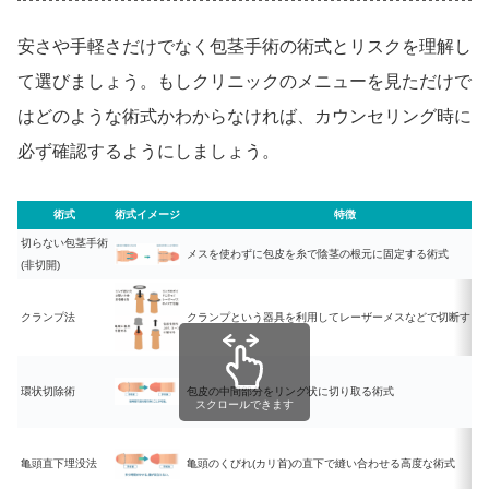
安さや手軽さだけでなく包茎手術の術式とリスクを理解し
て選びましょう。もしクリニックのメニューを見ただけで
はどのような術式かわからなければ、カウンセリング時に
必ず確認するようにしましょう。
術式
術式イメージ
特徴
切らない包茎手術
メスを使わずに包皮を糸で陰茎の根元に固定する術式
(非切開)
クランプ法
クランプという器具を利用してレーザーメスなどで切断する
環状切除術
包皮の中間部分をリング状に切り取る術式
スクロールできます
亀頭直下埋没法
亀頭のくびれ(カリ首)の直下で縫い合わせる高度な術式