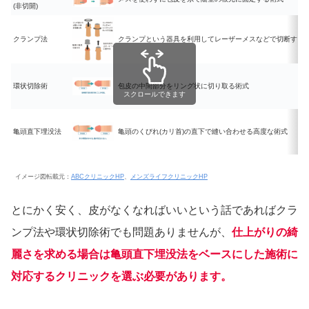
(非切開)
クランプ法
クランプという器具を利用してレーザーメスなどで切断する
環状切除術
包皮の中間部分をリング状に切り取る術式
スクロールできます
亀頭直下埋没法
亀頭のくびれ(カリ首)の直下で縫い合わせる高度な術式
イメージ図転載元：
ABCクリニックHP
、
メンズライフクリニックHP
とにかく安く、皮がなくなればいいという話であればクラ
ンプ法や環状切除術でも問題ありませんが、
仕上がりの綺
麗さを求める場合は亀頭直下埋没法をベースにした施術に
対応するクリニックを選ぶ必要があります。