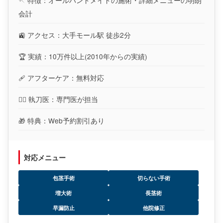
🪡 特徴：オールハンドメイドの施術・詳細メニューの明朗
会計
🚉 アクセス：大手モール駅 徒歩2分
🏆 実績：10万件以上(2010年からの実績)
🩹 アフターケア：無料対応
👨‍⚕️ 執刀医：専門医が担当
🎁 特典：Web予約割引あり
対応メニュー
包茎手術
切らない手術
増大術
長茎術
早漏防止
他院修正