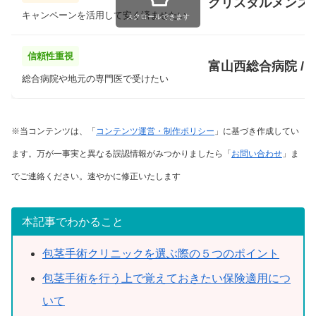
クリスタルメンズ
キャンペーンを活用して安く済ませたい
スクロールできます
信頼性重視
富山西総合病院 /
総合病院や地元の専門医で受けたい
※当コンテンツは、「
コンテンツ運営・制作ポリシー
」に基づき作成してい
ます。万が一事実と異なる誤認情報がみつかりましたら「
お問い合わせ
」ま
でご連絡ください。速やかに修正いたします
本記事でわかること
包茎手術クリニックを選ぶ際の５つのポイント
包茎手術を行う上で覚えておきたい保険適用につ
いて