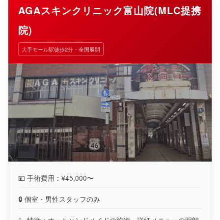
AGAスキンクリニック富山院(MLC提携
院)
大手モール駅徒歩2分・全国展開
💴 手術費用：¥45,000〜
🔒 個室・男性スタッフのみ