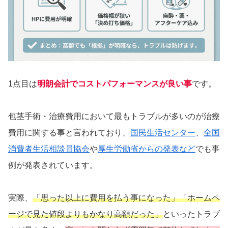
1点目は
明朗会計でコストパフォーマンスが良い事
です。
包茎手術・治療費用において最もトラブルが多いのが治療
費用に関する事と言われており、
国民生活センター
、
全国
消費者生活相談員協会
や
厚生労働省からの発表など
でも事
例が発表されています。
実際、
「思った以上に費用を払う事になった」「ホームペ
ージで見た値段よりもかなり高額だった」
といったトラブ