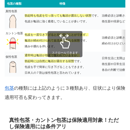
包茎の種類
特徴
治
真性包茎
勃起時も包皮を引っ張っても亀頭が露出しない状態
です。
治療必須と診断され
包皮が亀頭に強く癒着していることが多いです。
衛生面や排尿などで
カントン包茎
包皮を一度引き下げると元に戻すことができず、
治療必須と診断され
亀頭が締め付けられて血流が悪くなる状態
です。
締め付けがひどい場
痛みや腫れを伴います。
スクロールできます
通常時は亀頭が包皮で覆われていますが、
仮性包茎
日常生活に支障はな
勃起時には自然に亀頭が露出する状態
です。
衛生面や日常生活に
包皮を手で簡単に引き下げることもできます。
各自の判断で治療を
日本人の７割は仮性包茎と言われています。
包茎
の種類には上記のように３種類あり、症状により保険
適用可否も変わってきます。
真性包茎・カントン包茎は保険適用対象！ただ
し保険適用には条件アリ