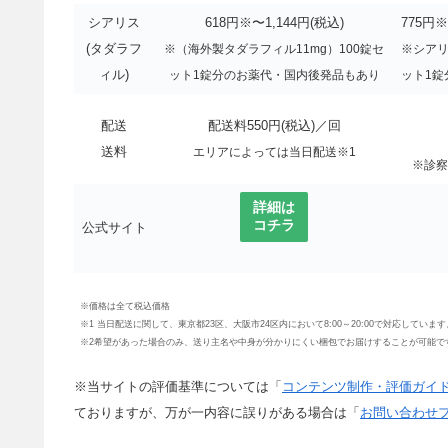
シアリス
618円※〜1,144円(税込)
775円※
(タダラフ
※（海外製タダラフィル11mg）100錠セ
※シアリ
ィル)
ット1錠分のお薬代・国内後発品もあり
ット1錠
配送
配送料550円(税込)／回
送料
エリアによっては当日配送※1
※診察
詳細は
コチラ
公式サイト
※価格は全て税込価格
※1 当日配送に関して、東京都23区、大阪市24区内において8:00～20:00で対応して
※2希望があった場合のみ、送り主名や中身が分かりにくい梱包でお届けすることが可能で
※当サイトの評価基準については「
コンテンツ制作・評価ガイ
ておりますが、万が一内容に誤りがある場合は「
お問い合わせ