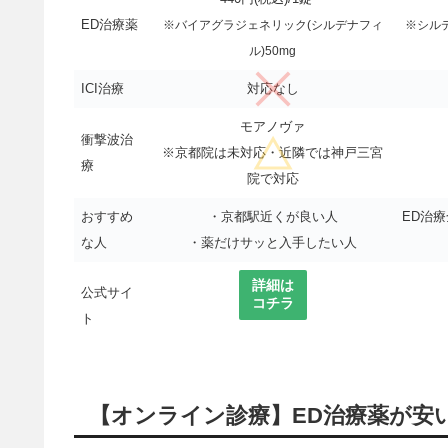
ED治療薬
※バイアグラジェネリック(シルデナフィ
※シル
ル)50mg
ICI治療
対応なし
モアノヴァ
衝撃波治
※京都院は未対応・近隣では神戸三宮
療
院で対応
おすすめ
・京都駅近くが良い人
ED治
な人
・薬だけサッと入手したい人
詳細は
公式サイ
コチラ
ト
【オンライン診療】ED治療薬が安