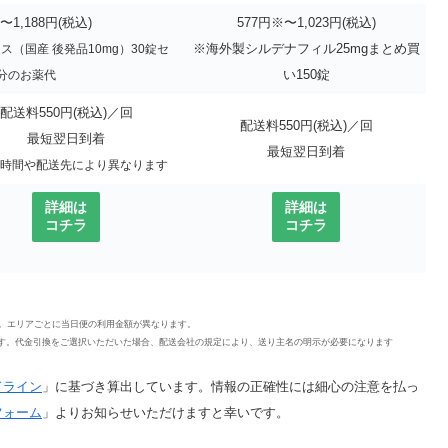
〜1,188円(税込)
577円※〜1,023円(税込)
※海外製シルデナフィル25mgまとめ買
ス（国産 後発品10mg）30錠セ
い150錠
分のお薬代
配送料550円(税込)／回
配送料550円(税込)／回
最短翌日到着
最短翌日到着
時間や配送先により異なります
詳細は
詳細は
コチラ
コチラ
います。エリアごとに当日便の利用金額が異なります。
す。代金引換をご選択いただいた場合、配送会社の規定により、送り主名の明示が必要になります
ドライン
」に基づき算出しています。情報の正確性には細心の注意を払っ
フォーム
」よりお知らせいただけますと幸いです。