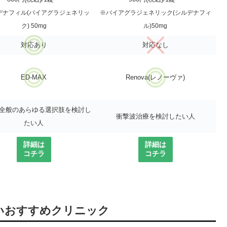
デナフィル(バイアグラジェネリッ
※
バイアグラジェネリック(シルデナフィ
ク) 50mg
ル)50mg
対応あり
対応なし
ED-MAX
Renova(レノーヴァ)
療全般のあらゆる選択肢を検討し
衝撃波治療を検討したい人
たい人
詳細は
詳細は
コチラ
コチラ
いおすすめクリニック